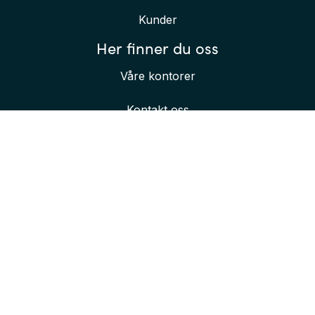
Kunder
Her finner du oss
Våre kontorer
Kontakt oss
Bli bedre kjent med oss
Innlogging for ansatte
Personvernerklæring
© Crayon Consulting
2026
Org.nr.:
977 302 390