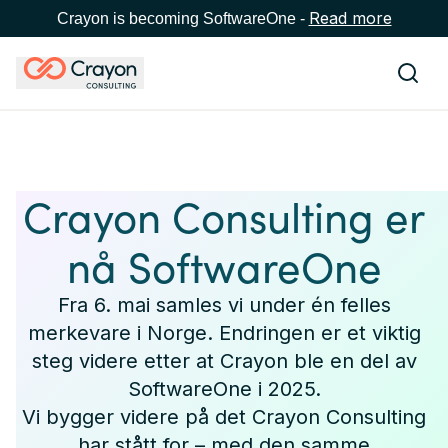
Read more
Crayon is becoming SoftwareOne -
Crayon Consulting er
nå SoftwareOne
Fra 6. mai samles vi under én felles
merkevare i Norge. Endringen er et viktig
steg videre etter at Crayon ble en del av
SoftwareOne i 2025.
Vi bygger videre på det Crayon Consulting
har stått for – med den samme