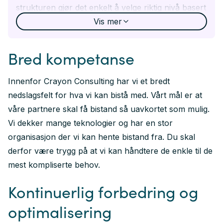
strukturen gjør det enkelt å velge riktig nivå basert
på behov, kompleksitet og interne ressurser.
Vis
mer
Tier 1 - Assist Basis
Tilgang til servicedesk og etablerte SLA‑er
Bred kompetanse
Assist Basis er grunnivået i tjenesten og gir
virksomheten tilgang til Crayons servicedesk samt
Innenfor Crayon Consulting har vi et bredt
håndtering av saker innenfor definerte SLA‑er.
nedslagsfelt for hva vi kan bistå med. Vårt mål er at
Dette gir en profesjonell støttefunksjon uten at
våre partnere skal få bistand så uavkortet som mulig.
kunden må etablere egen spesialistkompetanse.
Vi dekker mange teknologier og har en stor
Kundeutbytte:
organisasjon der vi kan hente bistand fra. Du skal
Rask og forutsigbar håndtering av saker
derfor være trygg på at vi kan håndtere de enkle til de
Tilgang til 2. og 3. linje‑kompetanse
mest kompliserte behov.
Avlastning av intern IT og en trygg inngang til
Kontinuerlig forbedring og
forvaltning
Tier 2 -Assist for løsninger
optimalisering
Forvaltning av løsninger levert av Crayon –