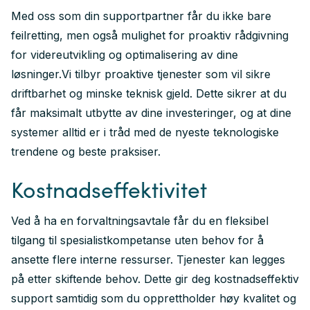
inkludert feilretting
Med oss som din supportpartner får du ikke bare
Tier 2 passer virksomheter som bruker
feilretting, men også mulighet for proaktiv rådgivning
Prosjektportalen, myProjects eller andre løsninger
for videreutvikling og optimalisering av dine
som Crayon har utviklet. Her er feilretting
løsninger.Vi tilbyr proaktive tjenester som vil sikre
inkludert i månedsprisen, og driften av løsningene
driftbarhet og minske teknisk gjeld. Dette sikrer at du
håndteres gjennom en strukturert
får maksimalt utbytte av dine investeringer, og at dine
forvaltningsmodell. Endringer leveres ved behov,
systemer alltid er i tråd med de nyeste teknologiske
mens kjernen sikres stabil drift.
trendene og beste praksiser.
Kundeutbytte:
Kostnadseffektivitet
Feilretting inkludert i avtalen
Stabil og forutsigbar forvaltning av løsningene
Ved å ha en forvaltningsavtale får du en fleksibel
Eksperter som kjenner både teknologien og
tilgang til spesialistkompetanse uten behov for å
arbeidsprosessene bak løsningen
ansette flere interne ressurser. Tjenester kan legges
Tier 3 - Assist DevOps
på etter skiftende behov. Dette gir deg kostnadseffektiv
Kontinuerlig forbedring og utvikling gjennom et
support samtidig som du opprettholder høy kvalitet og
dedikert DevOps‑team