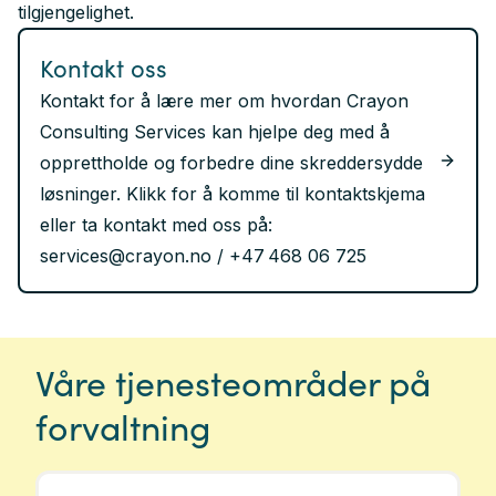
tilgjengelighet.
Tier 3 er den mest omfattende formen for
forvaltning. Kunden får et eget DevOps‑team og
Kontakt oss
en dedikert arkitekt som jobber tett med
Kontakt for å lære mer om hvordan Crayon
virksomheten. Fokus ligger på kontinuerlig
Consulting Services kan hjelpe deg med å
forbedring, korte leveransesykluser og en
opprettholde og forbedre dine skreddersydde
samarbeidsmodell som sikrer at løsningen utvikles
løsninger. Klikk for å komme til kontaktskjema
løpende – ikke gjennom periodiske prosjekter.
eller ta kontakt med oss på:
Kundeutbytte:
services@crayon.no / +47 468 06 725
Dedikert team med ansvar for både drift og
videreutvikling
Hyppige forbedringer, full transparens og
forutsigbare leveranser
Våre tjenesteområder på
En plattform som utvikler seg i takt med
forvaltning
organisasjonens behov