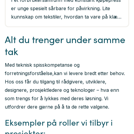
I et forbrukersamfunn med konstant kjøpepress
er unge spesielt sårbare for påvirkning. Lite
kunnskap om tekstiler, hvordan ta vare på klær
og grønnvasking i klesbransjen er med på å
bidra til de enorme utslippene tekstiler gir. Disse
Alt du trenger under samme
utfordringene ble utgangspunkt til en ny løsning
tak
for å hjelpe unge i en mer bærekraftig retning.
Med teknisk spisskompetanse og
forretningsforståelse,kan vi levere bredt etter behov.
Hos oss får du tilgang til rådgivere, utviklere,
designere, prosjektledere og teknologer – hva enn
som trengs for å lykkes med deres løsning. Vi
utfordrer dere gjerne på å ta de rette valgene.
Eksempler på roller vi tilbyr i
prosjekter: