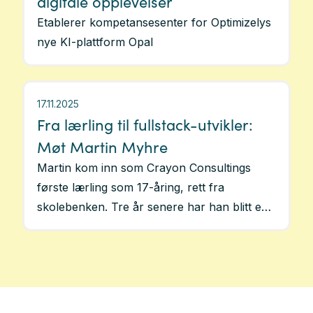
digitale opplevelser
Etablerer kompetansesenter for Optimizelys
nye KI-plattform Opal
17.11.2025
Fra lærling til fullstack-utvikler:
Møt Martin Myhre
Martin kom inn som Crayon Consultings
første lærling som 17-åring, rett fra
skolebenken. Tre år senere har han blitt en
trygg og erfaren fullstack-utvikler og
nøkkelressurs innen nettside, portal og
ehandel. I dag hjelper han kunder med å
styrke sin digitale tilstedeværelse ved å skape
gode løsninger som varer.