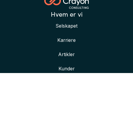
Hvem er vi
Selskapet
Karriere
Artikler
Kunder
Her finner du oss
Våre kontorer
Kontakt oss
Bli bedre kjent med oss