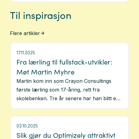
Til inspirasjon
Flere artikler
17.11.2025
Fra lærling til fullstack-utvikler:
Møt Martin Myhre
Martin kom inn som Crayon Consultings
første lærling som 17-åring, rett fra
skolebenken. Tre år senere har han blitt en
trygg og erfaren fullstack-utvikler og
nøkkelressurs innen nettside, portal og
ehandel. I dag hjelper han kunder med å
03.10.2025
styrke sin digitale tilstedeværelse ved å skape
Slik gjør du Optimizely attraktivt