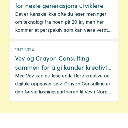
gode løsninger som varer.
for neste generasjons utviklere
Det er kanskje ikke ofte du leser meninger
om teknologi fra noen på 20 år, men her
kommer et perspektiv som kan være verdt å
lese hvis du jobber med nett og
portalutvikling
19.12.2024
Vev og Crayon Consulting
sammen for å gi kunder kreativt
digitalt løft
Med Vev kan du løse enda flere kreative og
digitale oppgaver selv. Crayon Consulting er
den første løsningspartneren til Vev i Norge.
Det gir selskapets kunder på
publiseringsplattformene Optimizely og
Sanity rikere muligheter til å produsere lekre
nettsider og innhold som artikler, magasiner