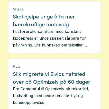
NF&TA
Skal hjelpe unge å ta mer
bærekraftige motevalg
I et forbrukersamfunn med konstant
kjøpepress er unge spesielt sårbare for
påvirkning. Lite kunnskap om tekstiler,
hvordan ta vare på klær og grønnvasking i
klesbransjen er med på å bidra til de enorme
utslippene tekstiler gir. Disse utfordringene
Elvia
ble utgangspunkt til en ny løsning for å
Slik migrerte vi Elvias nettsted
hjelpe unge i en mer bærekraftig retning.
over på Optimizely på 60 dager
Fra Contentful til Optimizely på rekordtid,
budsjett og med bedre redaktørflyt og
kundeopplevelse