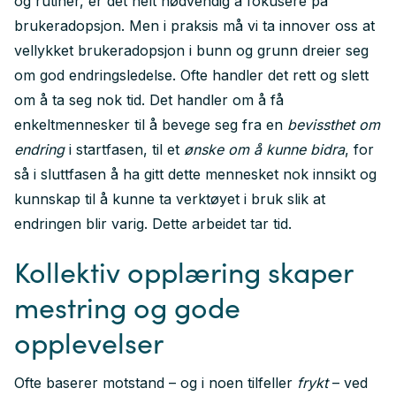
og rutiner, er det helt nødvendig å fokusere på
brukeradopsjon. Men i praksis må vi ta innover oss at
vellykket brukeradopsjon i bunn og grunn dreier seg
om god endringsledelse. Ofte handler det rett og slett
om å ta seg nok tid. Det handler om å få
enkeltmennesker til å bevege seg fra en
bevissthet om
endring
i startfasen, til et
ønske om å kunne bidra
, for
så i sluttfasen å ha gitt dette mennesket nok innsikt og
kunnskap til å kunne ta verktøyet i bruk slik at
endringen blir varig. Dette arbeidet tar tid.
Kollektiv opplæring skaper
mestring og gode
opplevelser
Ofte baserer motstand – og i noen tilfeller
frykt
– ved