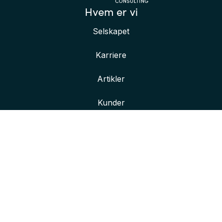
Hvem er vi
Selskapet
Karriere
Artikler
Kunder
Her finner du oss
Våre kontorer
Kontakt oss
Bli bedre kjent med oss