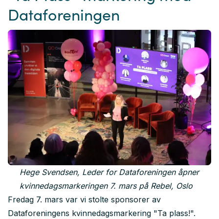
Dataforeningen
Elizabeth Matre-Aas, Management Consultant
Vala Maria Valsdottir, Senior Data Scientist
Gudo Husby, Innovation Manager
Mubashir Alvi, Project Manager
Edgar Vela, Global Product Marketing Director
Mette Wam, Leder Systemutvikling og Design
Mohammad Yassin, Forretningsutvikler
Gina Mylvaganam, Enterprise Cloud Sales
Julie Nilsen, Bid Manager
Rakhee Popat, Vice President Global Digital Sales
Hege Svendsen, Leder for Dataforeningen åpner
kvinnedagsmarkeringen 7. mars på Rebel, Oslo
Fredag 7. mars var vi stolte sponsorer av
Dataforeningens kvinnedagsmarkering "Ta plass!".