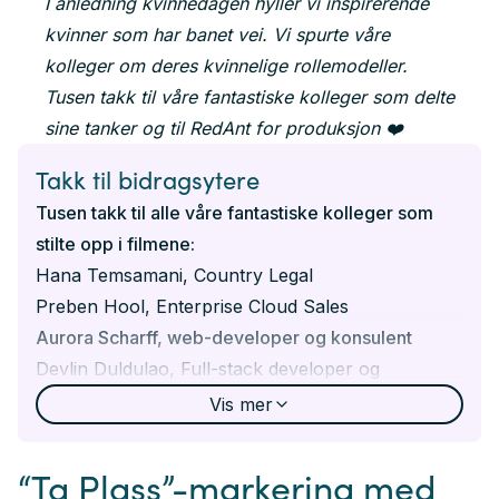
I anledning kvinnedagen hyller vi inspirerende
kvinner som har banet vei. Vi spurte våre
kolleger om deres kvinnelige rollemodeller.
Tusen takk til våre fantastiske kolleger som delte
sine tanker og til RedAnt for produksjon ❤️
Takk til bidragsytere
Tusen takk til alle våre fantastiske kolleger som
stilte opp i filmene:
Hana Temsamani, Country Legal
Preben Hool, Enterprise Cloud Sales
Aurora Scharff, web-developer og konsulent
Devlin Duldulao, Full-stack developer og
konsulent
Vis
mer
Hans Vigstad, General Manager, Crayon
Consulting
“Ta Plass”-markering med
Thomas Stave, General Manager, Crayon AS