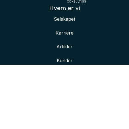
Hvem er vi
Selskapet
Karriere
Artikler
Kunder
Her finner du oss
Våre kontorer
Kontakt oss
Bli bedre kjent med oss