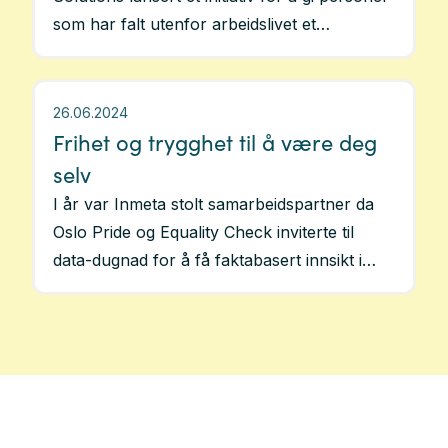
som har falt utenfor arbeidslivet et
springbrett til en karriere som IT-konsulent. I
programmet tilbyr Crayon Consulting
Academy opplæring, sertifiseringer og
26.06.2024
mentortjenester for å sikre en solid
Frihet og trygghet til å være deg
karrierestart.
selv
I år var Inmeta stolt samarbeidspartner da
Oslo Pride og Equality Check inviterte til
data-dugnad for å få faktabasert innsikt i
hvordan det egentlig er å være skeiv på
arbeidsplassen. Totalt 5000 ansatte i norske
virksomheter delte sin opplevelse i
undersøkelsen.