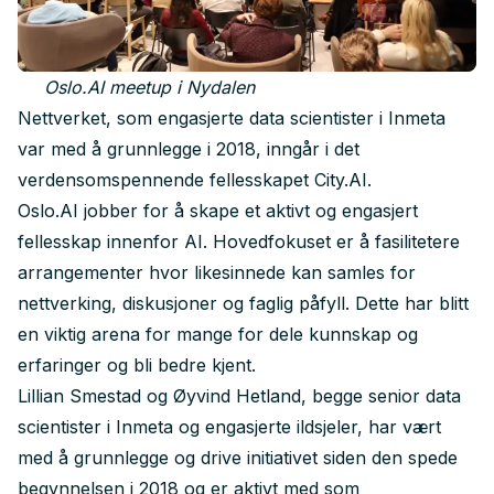
Oslo.AI meetup i Nydalen
Nettverket, som engasjerte data scientister i Inmeta
var med å grunnlegge i 2018, inngår i det
verdensomspennende fellesskapet City.AI.
Oslo.AI jobber for å skape et aktivt og engasjert
fellesskap innenfor AI. Hovedfokuset er å fasilitetere
arrangementer hvor likesinnede kan samles for
nettverking, diskusjoner og faglig påfyll. Dette har blitt
en viktig arena for mange for dele kunnskap og
erfaringer og bli bedre kjent.
Lillian Smestad og Øyvind Hetland, begge senior data
scientister i Inmeta og engasjerte ildsjeler, har vært
med å grunnlegge og drive initiativet siden den spede
begynnelsen i 2018 og er aktivt med som