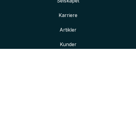
Selskapet
Karriere
Artikler
Kunder
Her finner du oss
Våre kontorer
Kontakt oss
Bli bedre kjent med oss
Innlogging for ansatte