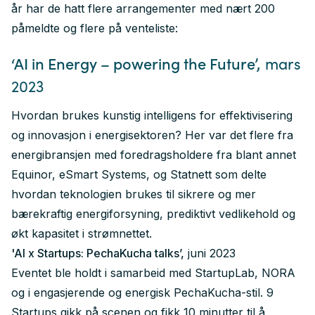
år har de hatt flere arrangementer med nært 200
påmeldte og flere på venteliste:
‘AI in Energy – powering the Future’,
mars
2023
Hvordan brukes kunstig intelligens for effektivisering
og innovasjon i energisektoren? Her var det flere fra
energibransjen med foredragsholdere fra blant annet
Equinor, eSmart Systems, og Statnett som delte
hvordan teknologien brukes til sikrere og mer
bærekraftig energiforsyning, prediktivt vedlikehold og
økt kapasitet i strømnettet.
'AI x Startups: PechaKucha talks’,
juni 2023
Eventet ble holdt i samarbeid med StartupLab, NORA
og i engasjerende og energisk PechaKucha-stil. 9
Startups gikk på scenen og fikk 10 minutter til å