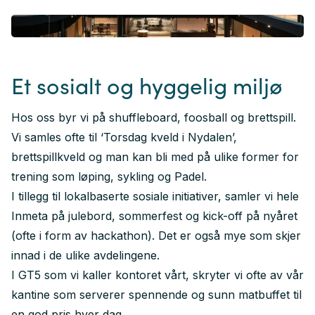
Foto: Ricardofoto
Et sosialt og hyggelig miljø
Hos oss byr vi på shuffleboard, foosball og brettspill.
Vi samles ofte til ‘Torsdag kveld i Nydalen’,
brettspillkveld og man kan bli med på ulike former for
trening som løping, sykling og Padel.
I tillegg til lokalbaserte sosiale initiativer, samler vi hele
Inmeta på julebord, sommerfest og kick-off på nyåret
(ofte i form av hackathon). Det er også mye som skjer
innad i de ulike avdelingene.
I GT5 som vi kaller kontoret vårt, skryter vi ofte av vår
kantine som serverer spennende og sunn matbuffet til
en god pris hver dag.