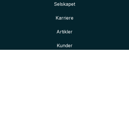
Selskapet
Karriere
Artikler
Kunder
Her finner du oss
Våre kontorer
Kontakt oss
Bli bedre kjent med oss
Innlogging for ansatte