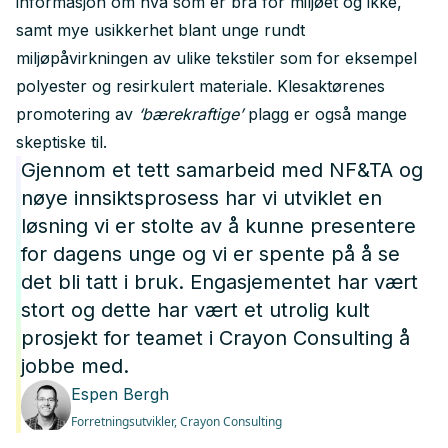
informasjon om hva som er bra for miljøet og ikke,
samt mye usikkerhet blant unge rundt
miljøpåvirkningen av ulike tekstiler som for eksempel
polyester og resirkulert materiale. Klesaktørenes
promotering av
‘bærekraftige’
plagg er også mange
skeptiske til.
Gjennom et tett samarbeid med NF&TA og
nøye innsiktsprosess har vi utviklet en
løsning vi er stolte av å kunne presentere
for dagens unge og vi er spente på å se
det bli tatt i bruk. Engasjementet har vært
stort og dette har vært et utrolig kult
prosjekt for teamet i Crayon Consulting å
jobbe med.
Espen Bergh
Forretningsutvikler,
Crayon Consulting