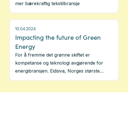
mer bærekraftig tekstilbransje
10.04.2024
Impacting the future of Green
Energy
For å fremme det grønne skiftet er
kompetanse og teknologi avgjørende for
energibransjen. Eidsiva, Norges største
regionale energi- og telekomselskap,
betjener nær én million kunder på Østlandet.
Selskapet kan være en pådriver for å møte
klimautfordringene med økt
nettverkskapasitet, ny fornybar energi og
digitale løsninger. Hvordan Inmeta kan hjelpe
Eidsiva og fornybare næringen med å bruke