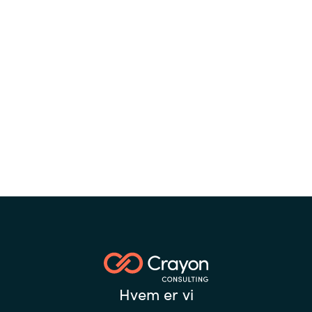
data og teknologi til å drive det grønne
skiftet, var temaet for årets Hackathon.
Hvem er vi