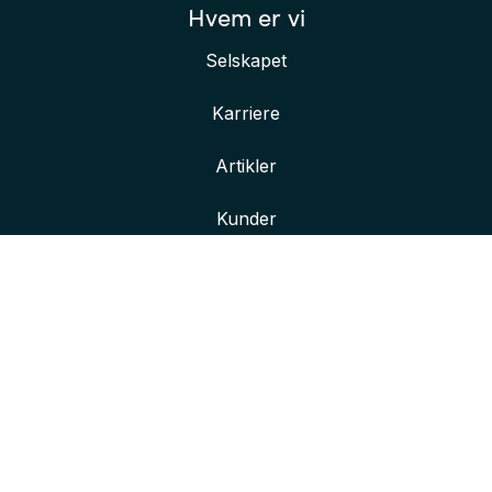
Hvem er vi
Selskapet
Karriere
Artikler
Kunder
Her finner du oss
Våre kontorer
Kontakt oss
Bli bedre kjent med oss