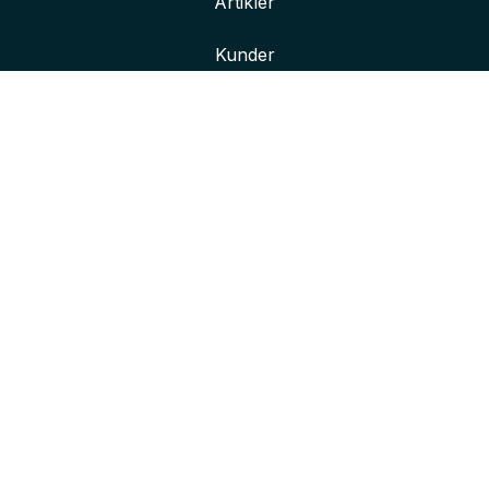
Artikler
Kunder
Her finner du oss
Våre kontorer
Kontakt oss
Bli bedre kjent med oss
Innlogging for ansatte
Personvernerklæring
© Crayon Consulting
2026
Org.nr.:
977 302 390