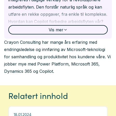
arbeidsflyten. Den forstår naturlig språk og kan
utføre en rekke oppgaver, fra enkle til komplekse.
Hvordan kan Copilot forbedre arbeidsflyten vår?
Copilot kan forbedre arbeidsflyten ved å tilby
Vis
mer
veiledning, automatisering av oppgaver og
Crayon Consulting har mange års erfaring med
relevante forslag i sanntid, basert på bedriftens
endringsledelse og innføring av Microsoft-teknologi
eksisterende data som e-poster, Teams-møter,
for samhandling og produktivitet hos kundene våre. Vi
chat-meldinger og dokumenter.
jobber mye med Power Platform, Microsoft 365,
Hvilke hovedfunksjoner har Copilot?
Dynamics 365 og Copilot.
Copilot fungerer primært gjennom
brukerkommandoer gitt til AI-hjelperen, og støtter
oppgaver som kvalitetssikring av innhold og
Relatert innhold
datakilder, tilgangsstyring, og integrasjon med
relevante systemer.
Hvordan kan Crayon Consulting hjelpe oss med å
18.01.2024
implementere Copilot?