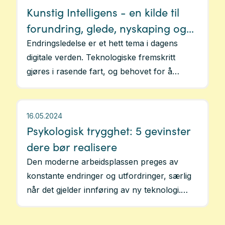
Kunstig Intelligens - en kilde til
Crayon Consulting tilbyr et “Bli klar for Copilot”-
forundring, glede, nyskaping og
opplegg som inkluderer kvalitetssikring av innhold,
rydding av tilganger, forståelse og bruk av Copilot,
frykt
Endringsledelse er et hett tema i dagens
opplæring for ansatte, og etablering av
digitale verden. Teknologiske fremskritt
forvaltning.
gjøres i rasende fart, og behovet for å
Hva er fordelene med proaktiv forvaltning av
«henge med i svingene» krever mer og mer
Copilot?
av den enkelte ansatte og bedriften som
Med proaktiv forvaltning sikrer Crayon Consulting
sådan. Kunstig Intelligens (KI ) har skapt
16.05.2024
at dere får mest mulig ut av Copilot, støtter IT-
mange overskrifter den seneste tiden og ikke
Psykologisk trygghet: 5 gevinster
avdelingen, og hjelper til med å løse eventuelle
alle er av positive karakter. Denne artikkelen
dere bør realisere
problemer som oppstår.
ble publisert av Puzzlepart før navnebytte
Den moderne arbeidsplassen preges av
01.01.2025.
konstante endringer og utfordringer, særlig
når det gjelder innføring av ny teknologi.
Psykologisk trygghet er en kritisk faktor for
å sikre suksessfulle endringsprosesser og