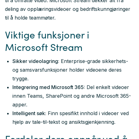
til å omfatte video. Microsoft Stream dekker alt fra
deling av opplæringsvideoer og bedriftskunngjøringer
til å holde teammøter.
Viktige funksjoner i
Microsoft Stream
Sikker videolagring:
Enterprise-grade sikkerhets-
og samsvarsfunksjoner holder videoene deres
trygge.
Integrering med Microsoft 365:
Del enkelt videoer
innen Teams, SharePoint og andre Microsoft 365-
apper.
Intelligent søk:
Finn spesifikt innhold i videoer ved
hjelp av tale-til-tekst og ansiktsgjenkjenning.
Fordeler dere oppnår ved å