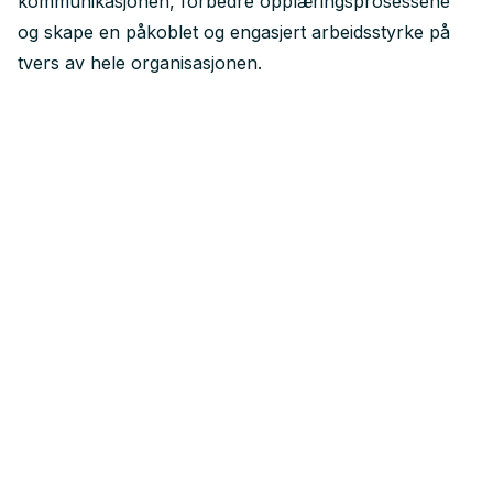
kommunikasjonen, forbedre opplæringsprosessene
Kan dere integrere Microsoft Stream med andre
og skape en påkoblet og engasjert arbeidsstyrke på
Microsoft-produkter?
tvers av hele organisasjonen.
Absolutt! Microsoft Stream integreres sømløst
med andre Microsoft 365-verktøy som Teams og
SharePoint, noe som muliggjør enkel videodeling
på tvers av ulike plattformer og strømlinjeformer
samarbeidet. Videoer kan enkelt deles til Viva
Engage, den sosial plattformen i Microsoft 365.
Hvordan forbedrer Microsoft Stream
medarbeiderengasjementet?
Microsoft Stream utnytter den engasjerende
naturen til videoinnhold. Ved å muliggjøre enkel
deling av opplæringsvideoer,
bedriftsoppdateringer og annen visuell
kommunikasjon, holder den ansatte informerte og
tilkoblede, uavhengig av sted.