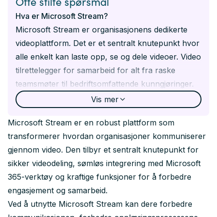
Ofte stilte spørsmål
Hva er Microsoft Stream?
Microsoft Stream er organisasjonens dedikerte
videoplattform. Det er et sentralt knutepunkt hvor
alle enkelt kan laste opp, se og dele videoer. Video
tilrettelegger for samarbeid for alt fra raske
teamsmøter til bedriftsomfattende kunngjøringer.
Hvordan kan Microsoft Stream gagne
Vis
mer
forretningsdriften?
Microsoft Stream er en robust plattform som
Microsoft Stream forbedrer
transformerer hvordan organisasjoner kommuniserer
forretningskommunikasjonen. Enten dere trenger
gjennom video. Den tilbyr et sentralt knutepunkt for
å implementere en ny prosedyre med en
sikker videodeling, sømløs integrering med Microsoft
opplæringsvideo eller dele en melding fra
365-verktøy og kraftige funksjoner for å forbedre
administrerende direktør, hjelper Stream med å
engasjement og samarbeid.
holde alle informerte og engasjerte gjennom
Ved å utnytte Microsoft Stream kan dere forbedre
kraftfullt videoinnhold.