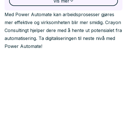
Vis
mer
Power Automate integreres enkelt med Microsoft
Med Power Automate kan arbeidsprosesser gjøres
365-applikasjoner som Outlook, SharePoint og
mer effektive og virksomheten blir mer smidig. Crayon
Teams, og automatiserer oppgaver på tvers av
Consultingt hjelper dere med å hente ut potensialet fra
disse plattformene.
automatisering. Ta digitaliseringen til neste nivå med
Kan vi bruke Power Automate med
Power Automate!
tredjepartsapplikasjoner?
Ja, Power Automate støtter integrasjon med over
1000 tredjepartsapplikasjoner og -tjenester, slik at
dere kan lage omfattende arbeidsflyter som
spenner over flere plattformer.
Hva er lisensieringsalternativene for Power
Automate?
Power Automate tilbyr ulike
lisensieringsalternativer for forskjellige behov,
inkludert per bruker og per flyt-planer. Crayon
Consulting kan hjelpe dere med å velge planen