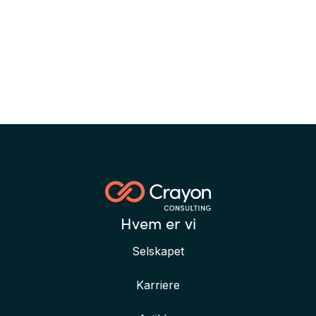
som passer best med bedriftens forretningsbehov.
Hvordan hjelper Crayon Consulting kundene med
å bruke Power Automate?
Crayon Consulting er spesialister på
endringsledelse med fokus på å hjelpe bedrifter
med å ta i bruk Microsofts skyteknologi som
Power Platform og Power Automate. Vi hjelper
kundene våre med å identifisere behovet for
apper og arbeidsflyter, og planlegger og
gjennomfører opplæringsprogrammer og hjelper
kundene med å etablere nettverk av citizen
Hvem er vi
developers. Vi tilbyr også forvaltning av Power
Selskapet
Platform.
Karriere