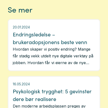
Se mer
20.01.2024
Endringsledelse –
brukeradopsjonens beste venn
Hvordan skaper vi positiv endring? Mange
får stadig vekk utdelt nye digitale verktøy på
jobben. Hvordan får vi eierne av de nye
verktøyene til å se nytten av å forkaste
gamle arbeidsmetoder og -rutiner til fordel
for det nye? Endring er spennende når det
16.05.2024
gjøres av oss, truende når det blir gjort mot
Psykologisk trygghet: 5 gevinster
oss. Målet er å få folk til å velge endring,
dere bør realisere
fremfor å yte motstand. Lettere sagt enn
Den moderne arbeidsplassen preges av