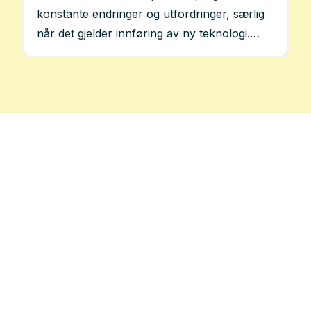
gjort? Denne artikkelen ble publisert av
konstante endringer og utfordringer, særlig
Puzzlepart før navnebytte 01.01.2025.
når det gjelder innføring av ny teknologi.
Psykologisk trygghet er en kritisk faktor for
å sikre suksessfulle endringsprosesser og
teknologiimplementering. Fokus på
psykologisk trygghet kan føre til helt
konkrete gevinster. Denne artikkelen ble
publisert av Puzzlepart før navnebytte
01.01.2025.